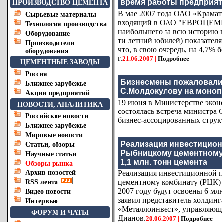
время работы предприя
ПРОИЗВОДСТВО ЦЕМЕНТА
В мае 2007 года ОАО «Крамат
Сырьевые материалы
входящий в ОАО "ЕВРОЦЕМЕ
Технология производства
наибольшего за всю историю п
Оборудование
ти летний юбилей) показателя
Производители
что, в свою очередь, на 4,7% 
оборудования
г.
21.06.2007 |
Подробнее
ЦЕМЕНТНЫЕ ЗАВОДЫ
Россия
Бизнесмены пожаловали
Ближнее зарубежье
С.Молдокулову на моноп
Акции предприятий
19 июня в Министерстве экон
НОВОСТИ, АНАЛИТИКА
состоялась встреча министра
Российские новости
бизнес-ассоцированных струк
Ближнее зарубежье
Мировые новости
Реализация инвестицио
Статьи, обзоры
Рыбницкому цементному 
Научные статьи
1,1 млн. тонн цемента
Обзоры рынка
Архив новостей
Реализация инвестиционной 
цементному комбинату (РЦК) 
RSS лента
2007 году будут освоены 6 мл
Видео новости
заявил представитель холдин
Интервью
«Металлоинвест», управляющ
ФОРУМ И ЧАТЫ
Дианов.
20.06.2007 |
Подробнее