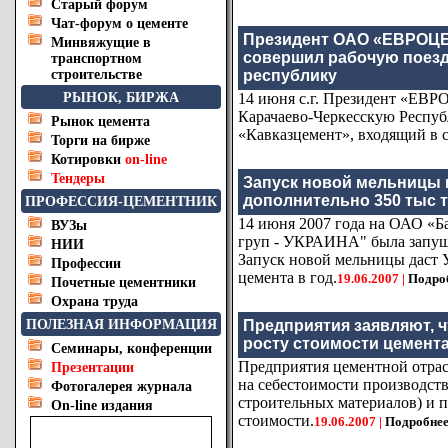
Старый форум
Чат-форум о цементе
Президент ОАО «ЕВРОЦЕ
Минвяжущие в
совершил рабочую поезд
транспортном
строительстве
республику
РЫНОК, БИРЖА
14 июня с.г. Президент «ЕВ
Карачаево-Черкесскую Респуб
Рынок цемента
«Кавказцемент», входящий в с
Торги на бирже
Котировки
on-line
Тендеры
Запуск новой мельницы 
дополнительно 350 тыс т
ПРОФЕССИЯ-ЦЕМЕНТНИК
14 июня 2007 года на ОАО 
ВУЗы
груп - УКРАИНА" была запущен
НИИ
Запуск новой мельницы даст 
Профессии
цемента в год.
19.06.2007 |
Подро
Почетные цементники
Охрана труда
ПОЛЕЗНАЯ ИНФОРМАЦИЯ
Предприятия заявляют, ч
росту стоимости цемент
Семинары, конференции
Предприятия цементной отрасл
Презентации
на себестоимости производств
Фотогалерея журнала
строительных материалов) и 
On-line издания
стоимости.
19.06.2007 |
Подробне