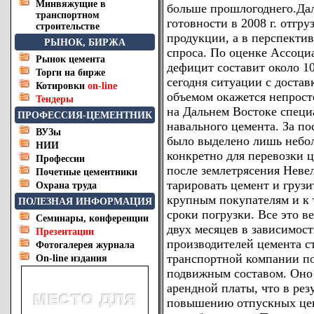
Минвяжущие в
больше прошлогоднего.Дал
транспортном
готовности в 2008 г. отгру
строительстве
продукции, а в перспекти
РЫНОК, БИРЖА
спроса. По оценке Ассоциа
Рынок цемента
дефицит составит около 1
Торги на бирже
сегодня ситуации с достав
Котировки
on-line
объемом окажется непрост
Тендеры
на Дальнем Востоке специ
ПРОФЕССИЯ-ЦЕМЕНТНИК
навального цемента. За п
ВУЗы
было выделено лишь небол
НИИ
конкретно для перевозки 
Профессии
после землетрясения Неве
Почетные цементники
тарировать цемент и грузи
Охрана труда
крупным покупателям и к 
ПОЛЕЗНАЯ ИНФОРМАЦИЯ
сроки погрузки. Все это в
Семинары, конференции
двух месяцев в зависимос
Презентации
производителей цемента с
Фотогалерея журнала
транспортной компании п
On-line издания
подвижным составом. Оно
арендной платы, что в рез
повышению отпускных цен