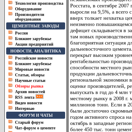
Технология производства
Росстата, в сентябре 2007
Оборудование
выросли на 9,5%, а всего 
Производители
вверх толкает нехватка ц
оборудования
неизменно повышающемся 
ЦЕМЕНТНЫЕ ЗАВОДЫ
дефицит складывается в з
Россия
там новых производственн
Ближнее зарубежье
благоприятная ситуация д
Акции предприятий
дальневосточного цемента.
НОВОСТИ, АНАЛИТИКА
перекрыт высоким уровнем
Российские новости
рентабельностью производ
Ближнее зарубежье
способности местного рын
Мировые новости
продукции дальневосточны
Статьи, обзоры
региональной экономики в
Научные статьи
оценке производителей, р
Обзоры рынка
выпускать в год до 4 млн 
Архив новостей
RSS лента
местному рынку в 2008 г. 
Видео новости
миллионов тонн. Если в 20
Интервью
были достаточно скромными
ФОРУМ И ЧАТЫ
годом активного спроса на
Старый форум
октябрь в западные регио
Чат-форум о цементе
более 450 тыс. тонн цемент