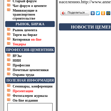
Старый форум
населению.
http://www.anne
Чат-форум о цементе
Минвяжущие в
Поделиться…
транспортном
строительстве
РЫНОК, БИРЖА
НОВОСТИ ЦЕМЕ
Рынок цемента
Торги на бирже
Котировки
on-line
Тендеры
ПРОФЕССИЯ-ЦЕМЕНТНИК
ВУЗы
НИИ
Профессии
Почетные цементники
Охрана труда
ПОЛЕЗНАЯ ИНФОРМАЦИЯ
Семинары, конференции
Презентации
Фотогалерея журнала
On-line издания