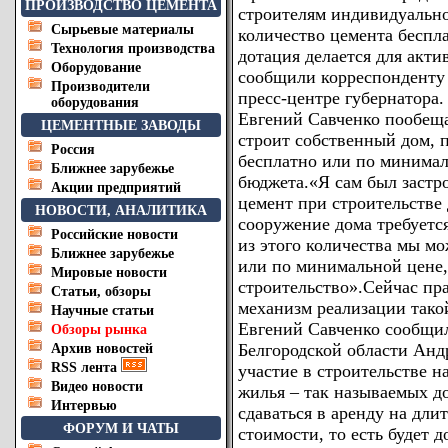
ПРОИЗВОДСТВО ЦЕМЕНТА
строителям индивидуально
Сырьевые материалы
количество цемента беспл
Технология производства
дотация делается для акт
Оборудование
сообщили корреспонденту
Производители
пресс-центре губернатора.
оборудования
Евгений Савченко пообещ
ЦЕМЕНТНЫЕ ЗАВОДЫ
строит собственный дом, 
Россия
бесплатно или по минимал
Ближнее зарубежье
бюджета.«Я сам был застр
Акции предприятий
цемент при строительстве д
НОВОСТИ, АНАЛИТИКА
сооружение дома требуется
Российские новости
из этого количества мы м
Ближнее зарубежье
или по минимальной цене,
Мировые новости
строительство».Сейчас пр
Статьи, обзоры
механизм реализации тако
Научные статьи
Евгений Савченко сообщил
Обзоры рынка
Белгородской области Анд
Архив новостей
RSS лента
участие в строительстве н
Видео новости
жилья – так называемых д
Интервью
сдаваться в аренду на дл
ФОРУМ И ЧАТЫ
стоимости, то есть будет 