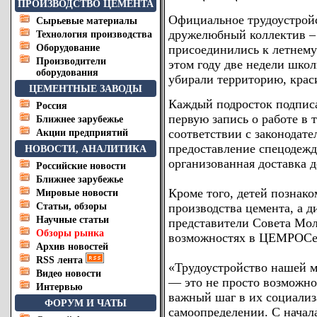
ПРОИЗВОДСТВО ЦЕМЕНТА
Официальное трудоустройс
Сырьевые материалы
дружелюбный коллектив – 
Технология производства
Оборудование
присоединились к летнему
Производители
этом году две недели шко
оборудования
убирали территорию, крас
ЦЕМЕНТНЫЕ ЗАВОДЫ
Каждый подросток подписа
Россия
первую запись о работе в 
Ближнее зарубежье
соответствии с законодате
Акции предприятий
предоставление спецодежд
НОВОСТИ, АНАЛИТИКА
организованная доставка д
Российские новости
Ближнее зарубежье
Кроме того, детей познак
Мировые новости
Статьи, обзоры
производства цемента, а 
Научные статьи
представители Совета Мол
Обзоры рынка
возможностях в ЦЕМРОСе
Архив новостей
RSS лента
«Трудоустройство нашей м
Видео новости
— это не просто возможнос
Интервью
важный шаг в их социали
ФОРУМ И ЧАТЫ
самоопределении. С начала