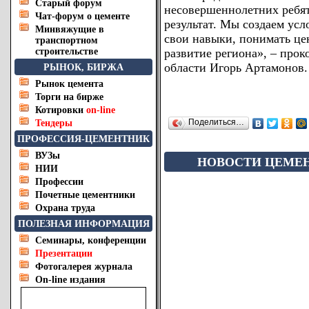
Старый форум
несовершеннолетних ребят
Чат-форум о цементе
результат. Мы создаем усл
Минвяжущие в
свои навыки, понимать цен
транспортном
строительстве
развитие региона», – про
области Игорь Артамонов.
РЫНОК, БИРЖА
Рынок цемента
Торги на бирже
Котировки
on-line
Поделиться…
Тендеры
ПРОФЕССИЯ-ЦЕМЕНТНИК
ВУЗы
НОВОСТИ ЦЕМЕ
НИИ
Профессии
Почетные цементники
Охрана труда
ПОЛЕЗНАЯ ИНФОРМАЦИЯ
Семинары, конференции
Презентации
Фотогалерея журнала
On-line издания