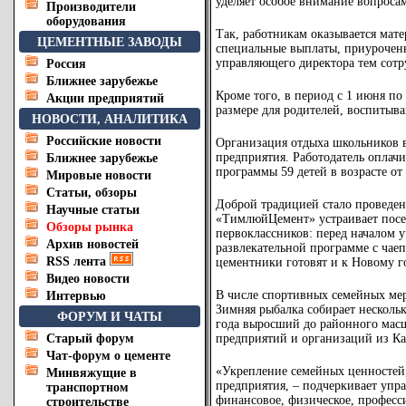
уделяет особое внимание вопрос
Производители
оборудования
Так, работникам оказывается мат
ЦЕМЕНТНЫЕ ЗАВОДЫ
специальные выплаты, приурочен
управляющего директора тем сотр
Россия
Ближнее зарубежье
Кроме того, в период с 1 июня по
Акции предприятий
размере для родителей, воспитыва
НОВОСТИ, АНАЛИТИКА
Российские новости
Организация отдыха школьников в
предприятия. Работодатель оплачи
Ближнее зарубежье
программы 59 детей в возрасте от
Мировые новости
Статьи, обзоры
Доброй традицией стало проведен
Научные статьи
«ТимлюйЦемент» устраивает посе
Обзоры рынка
первоклассников: перед началом у
Архив новостей
развлекательной программе с чае
RSS лента
цементники готовят и к Новому г
Видео новости
В числе спортивных семейных ме
Интервью
Зимняя рыбалка собирает нескольк
ФОРУМ И ЧАТЫ
года выросший до районного масш
Старый форум
предприятий и организаций из Ка
Чат-форум о цементе
«Укрепление семейных ценностей,
Минвяжущие в
предприятия, – подчеркивает уп
транспортном
финансовое, физическое, професс
строительстве