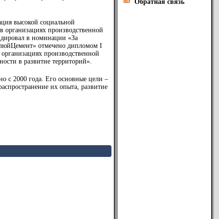
Обратная связь
ация высокой социальной
а в организациях производственной
идировал в номинации «За
млюйЦемент» отмечено дипломом I
 организациях производственной
ности в развитие территорий».
о с 2000 года. Его основные цели –
аспространение их опыта, развитие