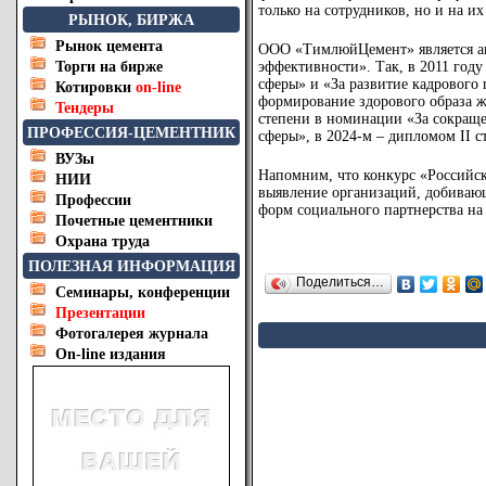
только на сотрудников, но и на их
РЫНОК, БИРЖА
Рынок цемента
ООО «ТимлюйЦемент» является ак
Торги на бирже
эффективности». Так, в 2011 год
сферы» и «За развитие кадрового
Котировки
on-line
формирование здорового образа 
Тендеры
степени в номинации «За сокращ
ПРОФЕССИЯ-ЦЕМЕНТНИК
сферы», в 2024-м – дипломом II 
ВУЗы
Напомним, что конкурс «Российск
НИИ
выявление организаций, добивающ
Профессии
форм социального партнерства на
Почетные цементники
Охрана труда
ПОЛЕЗНАЯ ИНФОРМАЦИЯ
Поделиться…
Семинары, конференции
Презентации
Фотогалерея журнала
On-line издания