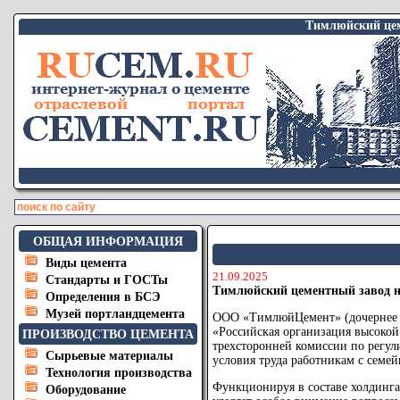
Тимлюйский цем
ОБЩАЯ ИНФОРМАЦИЯ
Виды цемента
21.09.2025
Стандарты и ГОСТы
Тимлюйский цементный завод н
Определения в БСЭ
Музей портландцемента
ООО «ТимлюйЦемент» (дочернее о
«Российская организация высокой
ПРОИЗВОДСТВО ЦЕМЕНТА
трехсторонней комиссии по регу
Сырьевые материалы
условия труда работникам с семе
Технология производства
Функционируя в составе холдинг
Оборудование