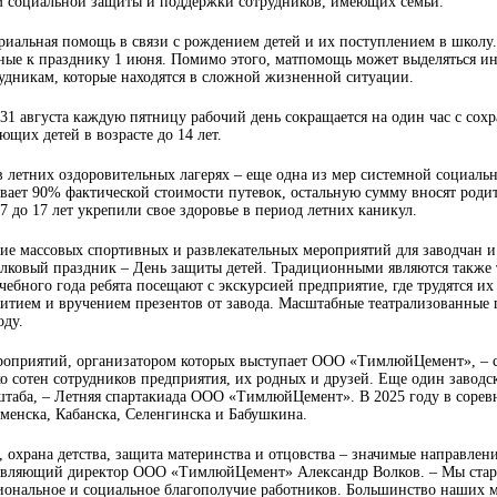
ам социальной защиты и поддержки сотрудников, имеющих семьи.
ериальная помощь в связи с рождением детей и их поступлением в школ
ные к празднику 1 июня. Помимо этого, матпомощь может выделяться 
удникам, которые находятся в сложной жизненной ситуации.
 31 августа каждую пятницу рабочий день сокращается на один час с сох
ющих детей в возрасте до 14 лет.
 летних оздоровительных лагерях – еще одна из мер системной социаль
вает 90% фактической стоимости путевок, остальную сумму вносят родит
 7 до 17 лет укрепили свое здоровье в период летних каникул.
ие массовых спортивных и развлекательных мероприятий для заводчан 
лковый праздник – День защиты детей. Традиционными являются также т
чебного года ребята посещают с экскурсией предприятие, где трудятся и
питием и вручением презентов от завода. Масштабные театрализованные 
оду.
роприятий, организатором которых выступает ООО «ТимлюйЦемент», – с
о сотен сотрудников предприятия, их родных и друзей. Еще один заводс
таба, – Летняя спартакиада ООО «ТимлюйЦемент». В 2025 году в сорев
менска, Кабанска, Селенгинска и Бабушкина.
 охрана детства, защита материнства и отцовства – значимые направлен
равляющий директор ООО «ТимлюйЦемент» Александр Волков. – Мы стар
иональное и социальное благополучие работников. Большинство наших 