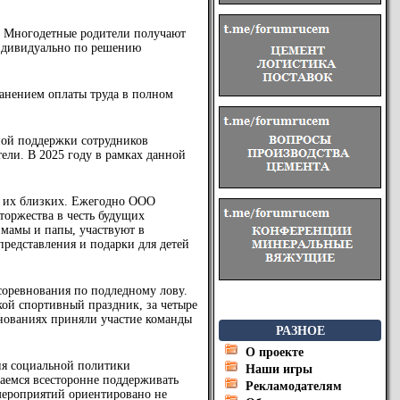
у. Многодетные родители получают
индивидуально по решению
ранением оплаты труда в полном
ной поддержки сотрудников
ели. В 2025 году в рамках данной
и их близких. Ежегодно ООО
оржества в честь будущих
х мамы и папы, участвуют в
представления и подарки для детей
оревнования по подледному лову.
кой спортивный праздник, за четыре
нованиях приняли участие команды
РАЗНОЕ
О проекте
ия социальной политики
Наши игры
аемся всесторонне поддерживать
Рекламодателям
мероприятий ориентировано не