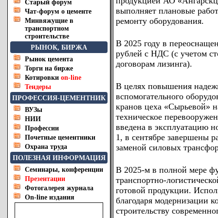
продукцией АО «Ангарскце
Старый форум
выполняет плановые рабо
Чат-форум о цементе
ремонту оборудования.
Минвяжущие в
транспортном
строительстве
В 2025 году в переоснаще
РЫНОК, БИРЖА
рублей с НДС (с учетом с
Рынок цемента
договорам лизинга).
Торги на бирже
Котировки
on-line
В целях повышения надеж
Тендеры
вспомогательного оборудо
ПРОФЕССИЯ-ЦЕМЕНТНИК
кранов цеха «Сырьевой» н
ВУЗы
техническое перевооружен
НИИ
введена в эксплуатацию н
Профессии
1, в сентябре завершены р
Почетные цементники
заменой силовых трансфор
Охрана труда
ПОЛЕЗНАЯ ИНФОРМАЦИЯ
В 2025-м в полной мере ф
Семинары, конференции
Презентации
транспортно-логистическо
Фотогалерея журнала
готовой продукции. Испо
On-line издания
благодаря модернизации к
строительству современно