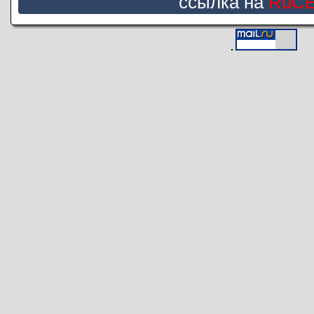
ссылка на
RuC