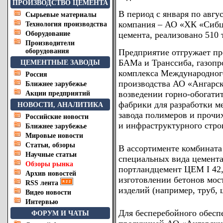
ПРОИЗВОДСТВО ЦЕМЕНТА
В период с января по авг
Сырьевые материалы
компания – АО «ХК «Сибце
Технология производства
Оборудование
цемента, реализовано 510 
Производители
оборудования
Предприятие отгружает пр
БАМа и Транссиба, газопр
ЦЕМЕНТНЫЕ ЗАВОДЫ
комплекса Международного
Россия
производства АО «Ангарск
Ближнее зарубежье
возведении горно-обогати
Акции предприятий
фабрики для разработки м
НОВОСТИ, АНАЛИТИКА
завода полимеров и проч
Российские новости
и инфраструктурного строи
Ближнее зарубежье
Мировые новости
Статьи, обзоры
В ассортименте комбината
Научные статьи
специальных вида цемента
Обзоры рынка
портландцемент ЦЕМ I 42
Архив новостей
изготовлении бетонов мос
RSS лента
изделий (например, труб,
Видео новости
Интервью
Для бесперебойного обесп
ФОРУМ И ЧАТЫ