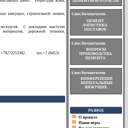
-монтажных работ. Рецептуры КМВ,
ьных вяжущих, строительной химии,
 экскурсия. С докладами выступят
 материалов, дорожной техники,
pp +79272253382 , тел.+7 (8453)
РАЗНОЕ
О проекте
Наши игры