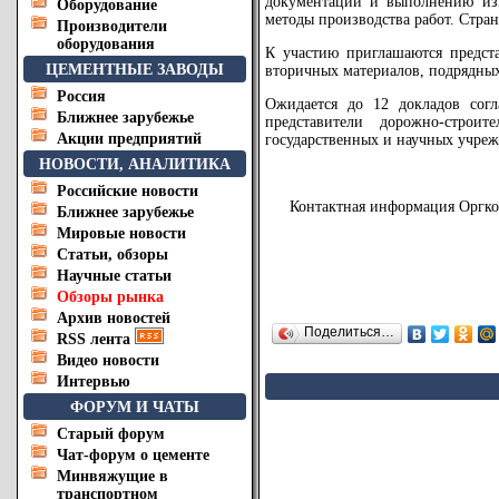
документации и выполнению из
Оборудование
методы производства работ. Стра
Производители
оборудования
К участию приглашаются предст
ЦЕМЕНТНЫЕ ЗАВОДЫ
вторичных материалов, подрядных
Россия
Ожидается до 12 докладов согл
Ближнее зарубежье
представители дорожно-строи
Акции предприятий
государственных и научных учре
НОВОСТИ, АНАЛИТИКА
Российские новости
Контактная информация Оргко
Ближнее зарубежье
Мировые новости
Статьи, обзоры
Научные статьи
Обзоры рынка
Архив новостей
Поделиться…
RSS лента
Видео новости
Интервью
ФОРУМ И ЧАТЫ
Старый форум
Чат-форум о цементе
Минвяжущие в
транспортном