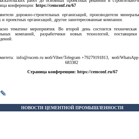
ыскательских работ до основных проектных решений и строительно
ница конференции:
https://cemconf.ru/67
авители дорожно-строительных организаций, производители минерал
 и проектных организаций, другие заинтересованные компании.
асно тематике мероприятия. Во второй день состоится техническая
тельных компаний, разработчики новых технологий, поставщики
ждений.
митета: info@rucem.ru моб/Viber/Telegram +79279191813, моб/WhatsA
683382
Страница конференции:
https://cemconf.ru/67
НОВОСТИ ЦЕМЕНТНОЙ ПРОМЫШЛЕННОСТИ