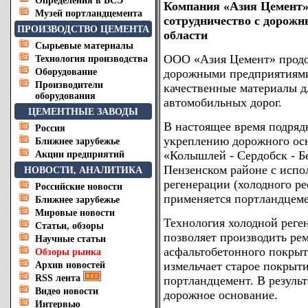
Определения в БСЭ
Компания «Азия Цемент»
Музей портландцемента
сотрудничество с дорож
ПРОИЗВОДСТВО ЦЕМЕНТА
области
Сырьевые материалы
ООО «Азия Цемент» продо
Технология производства
Оборудование
дорожными предприятиями
Производители
качественные материалы д
оборудования
автомобильных дорог.
ЦЕМЕНТНЫЕ ЗАВОДЫ
В настоящее время подряд
Россия
укреплению дорожного ос
Ближнее зарубежье
«Колышлей - Сердобск - Бе
Акции предприятий
Пензенском районе с испо
НОВОСТИ, АНАЛИТИКА
регенерации (холодного ре
Российские новости
применяется портландцем
Ближнее зарубежье
Мировые новости
Технология холодной реге
Статьи, обзоры
позволяет производить ре
Научные статьи
асфальтобетонного покрыт
Обзоры рынка
измельчает старое покрыти
Архив новостей
RSS лента
портландцемент. В результ
Видео новости
дорожное основание.
Интервью