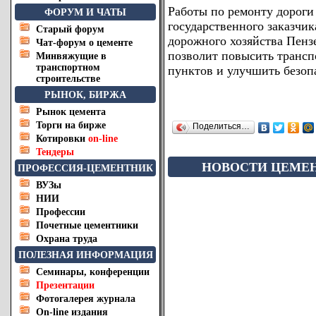
Работы по ремонту дороги
ФОРУМ И ЧАТЫ
государственного заказчик
Старый форум
дорожного хозяйства Пенз
Чат-форум о цементе
позволит повысить транс
Минвяжущие в
транспортном
пунктов и улучшить безоп
строительстве
РЫНОК, БИРЖА
Рынок цемента
Торги на бирже
Поделиться…
Котировки
on-line
Тендеры
НОВОСТИ ЦЕМЕ
ПРОФЕССИЯ-ЦЕМЕНТНИК
ВУЗы
НИИ
Профессии
Почетные цементники
Охрана труда
ПОЛЕЗНАЯ ИНФОРМАЦИЯ
Семинары, конференции
Презентации
Фотогалерея журнала
On-line издания