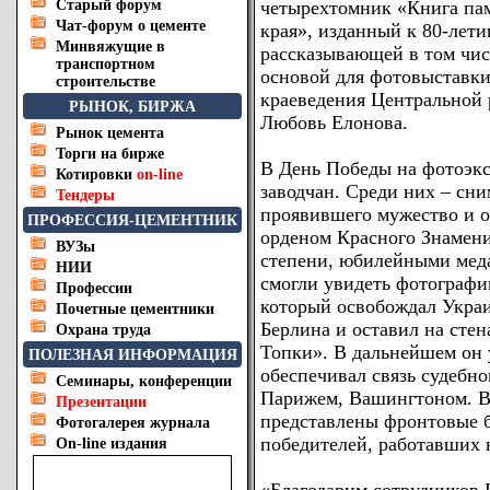
Старый форум
четырехтомник «Книга па
Чат-форум о цементе
края», изданный к 80-лет
Минвяжущие в
рассказывающей в том чис
транспортном
основой для фотовыставки
строительстве
краеведения Центральной 
РЫНОК, БИРЖА
Любовь Елонова.
Рынок цемента
Торги на бирже
В День Победы на фотоэкс
Котировки
on-line
заводчан. Среди них – сн
Тендеры
проявившего мужество и от
ПРОФЕССИЯ-ЦЕМЕНТНИК
орденом Красного Знамени
ВУЗы
степени, юбилейными мед
НИИ
смогли увидеть фотограф
Профессии
который освобождал Украи
Почетные цементники
Берлина и оставил на сте
Охрана труда
Топки». В дальнейшем он 
ПОЛЕЗНАЯ ИНФОРМАЦИЯ
обеспечивал связь судебно
Семинары, конференции
Парижем, Вашингтоном. В
Презентации
представлены фронтовые б
Фотогалерея журнала
победителей, работавших 
On-line издания