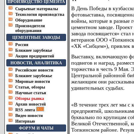
ПРОИЗВОДСТВО ЦЕМЕНТА
В День Победы в кузбасск
Сырьевые материалы
фотовыставка, посвященн
Технология производства
Оборудование
войны, которые в разные 
Производители
цементном заводе. Проект
оборудования
завода посвящается» стал
ЦЕМЕНТНЫЕ ЗАВОДЫ
ветеранов ООО «Топкинск
Россия
«ХК «Сибцем»), привлек 
Ближнее зарубежье
Выставку, включающую фо
Акции предприятий
подвигов и наград, размес
НОВОСТИ, АНАЛИТИКА
торжества в честь 9 Мая.
Российские новости
Центральной районной биб
Ближнее зарубежье
желающим они рассказывал
Мировые новости
Статьи, обзоры
удивительных судьбах.
Научные статьи
Обзоры рынка
«В течение трех лет мы с 
Архив новостей
RSS лента
предприятий, школьникам
Видео новости
буквально по крупицам со
Интервью
Великой Отечественной, к
ФОРУМ И ЧАТЫ
Топкинском районе. Резул