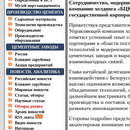
Определения в БСЭ
Сотрудничество, модерн
Музей портландцемента
компанию холдинга «БЦК
ПРОИЗВОДСТВО ЦЕМЕНТА
государственной корпор
Сырьевые материалы
Приветствуя представител
Технология производства
Оборудование
Управляющей компании хо
Производители
отметил успешный опыт с
оборудования
партнерами в области пос
ЦЕМЕНТНЫЕ ЗАВОДЫ
технологий и модернизац
Россия
цементных заводов и выра
Ближнее зарубежье
взаимовыгодных связей.
Акции предприятий
Глава китайской делегаци
НОВОСТИ, АНАЛИТИКА
взаимодействия с Белорус
Российские новости
высоко оцениваем возможн
Ближнее зарубежье
объединение технологий, 
Мировые новости
Статьи, обзоры
дальнейшем выстраивать 
Научные статьи
производства и поставок 
Обзоры рынка
развивать инновационное 
Архив новостей
RSS лента
Стороны подробно предста
Видео новости
акцентировав внимание на 
Интервью