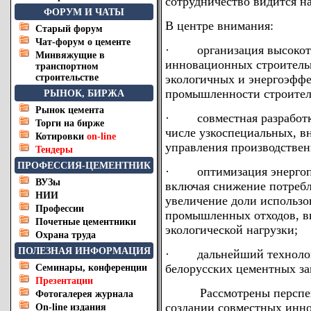
сотрудничество видится н
ФОРУМ И ЧАТЫ
В центре внимания:
Старый форум
Чат-форум о цементе
· организация высокоте
Минвяжущие в
инновационных строитель
транспортном
строительстве
экологичных и энергоэффе
промышленности строител
РЫНОК, БИРЖА
Рынок цемента
· совместная разработка
Торги на бирже
числе узкоспециальных, в
Котировки
on-line
управления производстве
Тендеры
ПРОФЕССИЯ-ЦЕМЕНТНИК
· оптимизация энергопот
ВУЗы
включая снижение потребл
НИИ
увеличение доли использо
Профессии
промышленных отходов, в
Почетные цементники
экологической нагрузки;
Охрана труда
ПОЛЕЗНАЯ ИНФОРМАЦИЯ
· дальнейший технологи
белорусских цементных за
Семинары, конференции
Презентации
Рассмотрены перспекти
Фотогалерея журнала
создании совместных инн
On-line издания