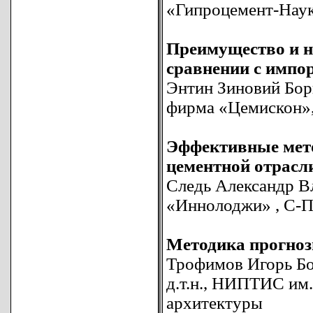
«Гипроцемент-Наука
Преимущество и н
сравнении с импо
Энтин Зиновий Борис
фирма «Цемискон»
Эффективные мет
цементной отрасл
Следь Александр В
«Иннолоджи» , С-П
Методика прогноз
Трофимов Игорь Бо
д.т.н., НИПТИС им.
архитектуры